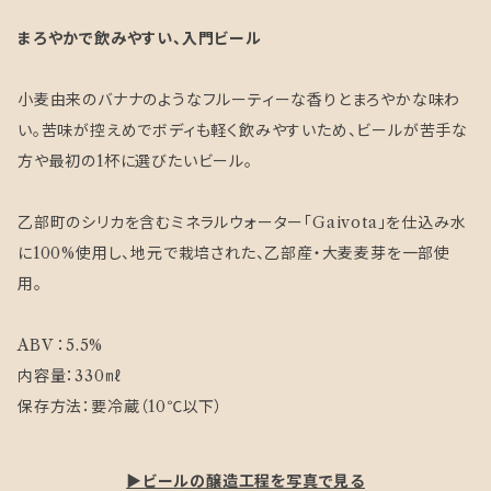
まろやかで飲みやすい、入門ビール
小麦由来のバナナのようなフルーティーな香りとまろやかな味わ
い。苦味が控えめでボディも軽く飲みやすいため、ビールが苦手な
方や最初の1杯に選びたいビール。
乙部町のシリカを含むミネラルウォーター「Gaivota」を仕込み水
に100%使用し、地元で栽培された、乙部産・大麦麦芽を一部使
用。
ABV ：5.5%
内容量：330㎖
保存方法：要冷蔵（10℃以下）
▶ビールの醸造工程を写真で見る