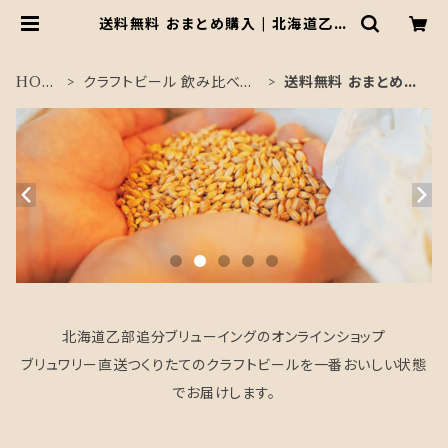
送料無料 おまとめ購入 | 北海道乙部
ブリューイングオンラインショップ 北
海道 クラフトビール・通販・ブルワリ
ー・北海道 ビール ギフト・飲み比べ
HOM
クラフトビール 飲み比べセ
送料無料 おまとめ購
E
ット
入
北海道乙部追分ブリューイングのオンラインショップ
ブリュワリー直送つくりたてのクラフトビールを一番おいしい状態
でお届けします。